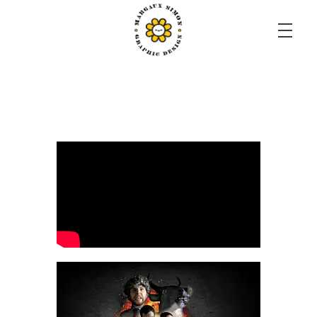
Margaux Simon Portfolio
il faut savoir s'émerveiller de tout.