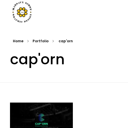
Margaux Simon Portfolio
il faut savoir s'émerveiller de tout.
Home
Portfolio
cap'orn
cap'orn