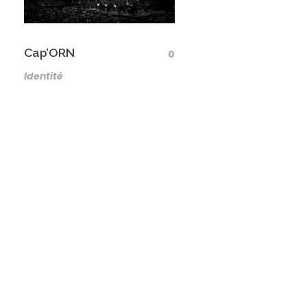
Cap’ORN
0
Identité