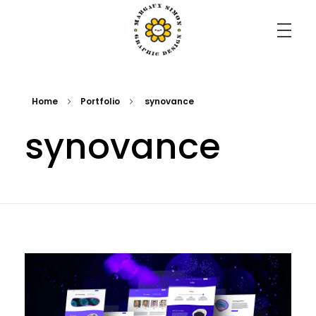
Margaux Simon Portfolio
il faut savoir s'émerveiller de tout.
Home
Portfolio
synovance
synovance