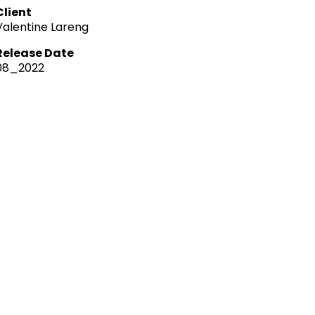
Client
Valentine Lareng
Release Date
08_2022