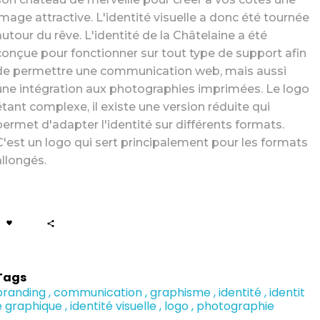
image attractive. L'identité visuelle a donc été tournée
autour du rêve. L'identité de la Châtelaine a été
conçue pour fonctionner sur tout type de support afin
de permettre une communication web, mais aussi
une intégration aux photographies imprimées. Le logo
étant complexe, il existe une version réduite qui
permet d'adapter l'identité sur différents formats.
C'est un logo qui sert principalement pour les formats
allongés.
Tags
branding
communication
graphisme
identité
identit
é graphique
identité visuelle
logo
photographie