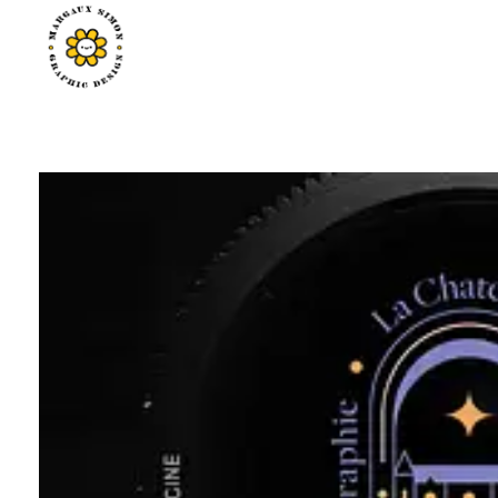
Margaux Simon Portfolio
il faut savoir s'émerveiller de tout.