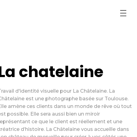
La chatelaine
Travail d'identité visuelle pour La Châtelaine. La
Châtelaine est une photographe basée sur Toulouse.
Elle amène ces clients dans un monde de rêve où tout
est possible. Elle sera aussi bien un miroir
représentant ce que le client est réellement et une
créatrice d’histoire. La Châtelaine vous accueille dans
son château de merveille pour créer à vos côtés une