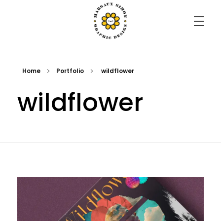
Margaux Simon Portfolio
il faut savoir s'émerveiller de tout.
Home
Portfolio
wildflower
wildflower